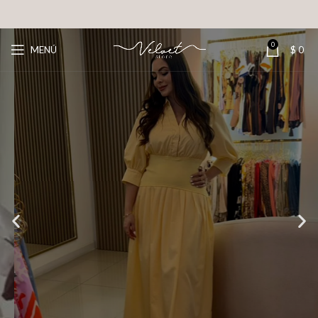
0
MENÚ
$
0
¿Sabes quiénes somos?
Somos una boutique de ropa para mujer ubicada en
Llanocentro, local 1-031, en Villavicencio, Meta. Conoce
más sobre nosotros y descubre una galería con algunos
diseños confeccionados por nuestra marca.
Conocer más