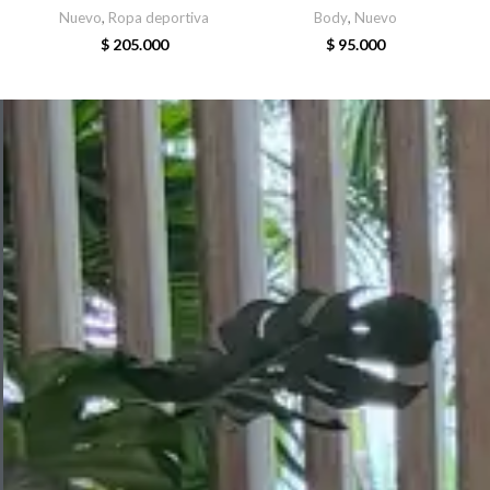
Nuevo
,
Ropa deportiva
Body
,
Nuevo
$
205.000
$
95.000