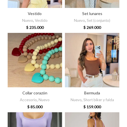
Vestido
Set lunares
Nuevo
,
Vestido
Nuevo
,
Set (conjunto)
$
235.000
$
269.000
Collar corazón
Bermuda
Accesorio
,
Nuevo
Nuevo
,
Short biker y falda
$
85.000
$
159.000