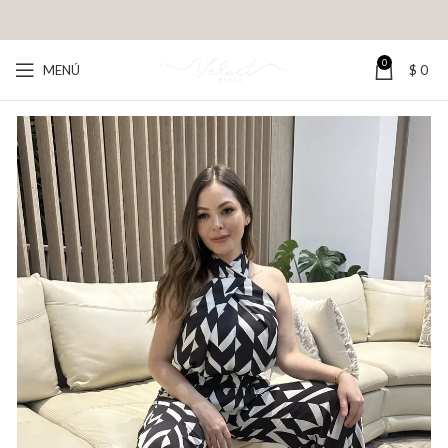
0
MENÚ
$
0