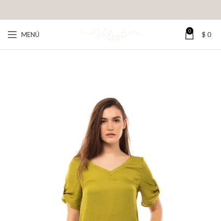
0
MENÚ
$
0