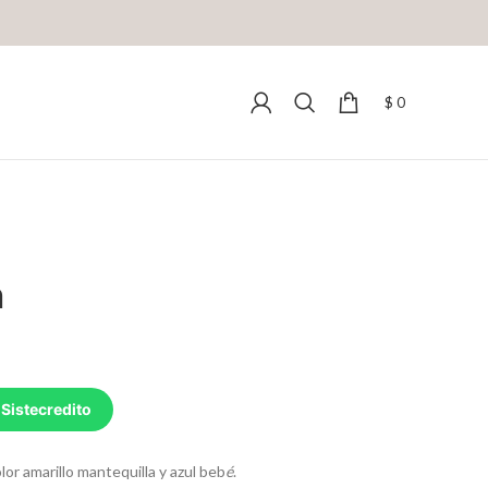
$
0
n
 Sistecredito
lor amarillo mantequilla y azul beb
é
.