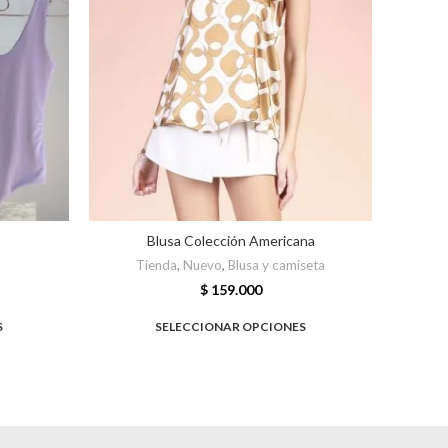
Blusa Colección Americana
Tienda
,
Nuevo
,
Blusa y camiseta
T
$
159.000
S
SELECCIONAR OPCIONES