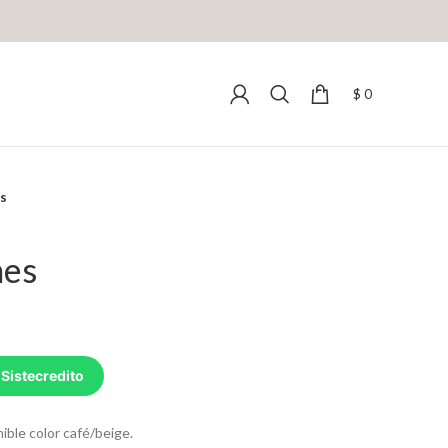
$
0
es
nes
 Sistecredito
ible color café/beige.