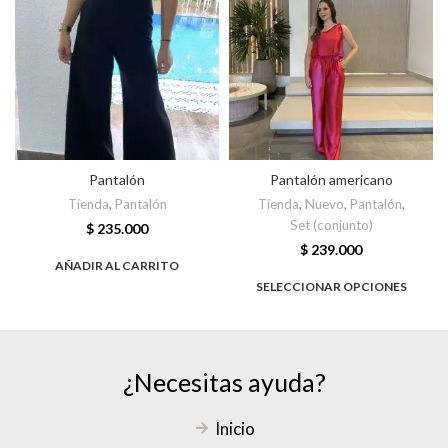
Pantalón
Pantalón americano
Tienda
,
Pantalón
Tienda
,
Nuevo
,
Pantalón
,
Set (conjunto)
$
235.000
$
239.000
AÑADIR AL CARRITO
SELECCIONAR OPCIONES
¿Necesitas ayuda?
Inicio