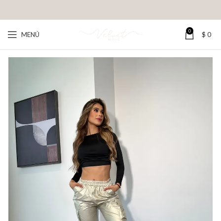
0
MENÚ
$
0