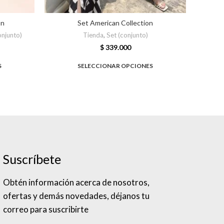
on
Set American Collection
onjunto)
Tienda
,
Set (conjunto)
$
339.000
S
SELECCIONAR OPCIONES
Suscríbete
Obtén información acerca de nosotros,
ofertas y demás novedades, déjanos tu
correo para suscribirte