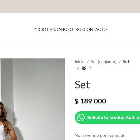
INICIO
TIENDA
NOSOTROS
CONTACTO
Inicio
Set (conjunto)
Set
Set
$
189.000
Solicita tu crédito Addi o
No se vende por separado.