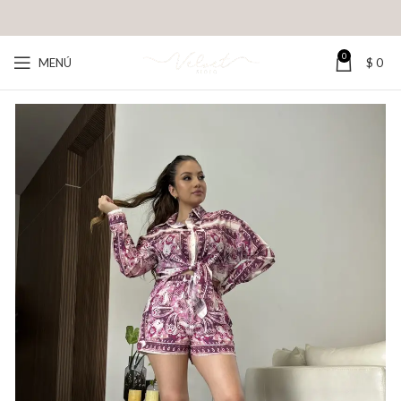
0
MENÚ
$
0