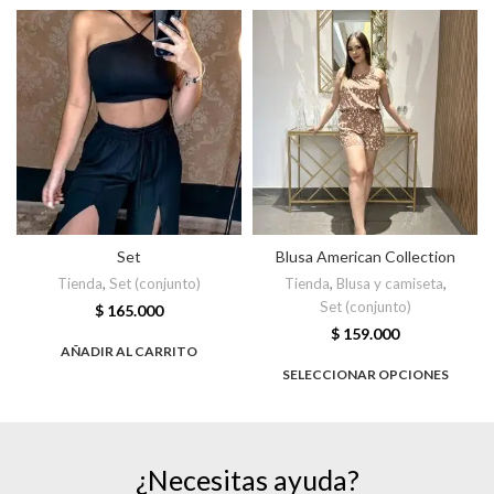
Set
Blusa American Collection
Tienda
,
Set (conjunto)
Tienda
,
Blusa y camiseta
,
Set (conjunto)
$
165.000
$
159.000
AÑADIR AL CARRITO
SELECCIONAR OPCIONES
¿Necesitas ayuda?