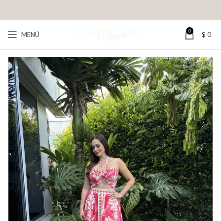
0
MENÚ
$
0