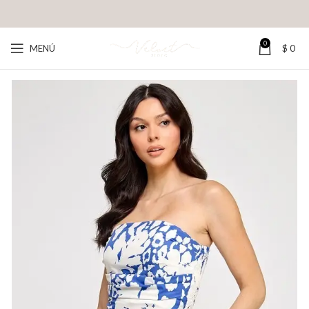
0
MENÚ
$
0