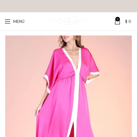
0
MENÚ
$
0