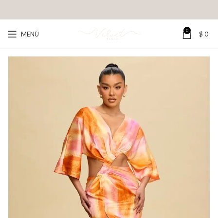
0
MENÚ
$
0