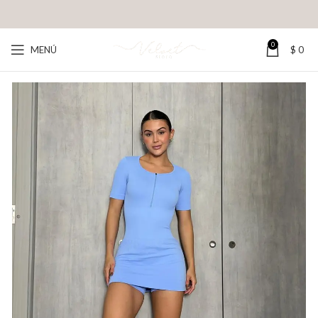
0
MENÚ
$
0