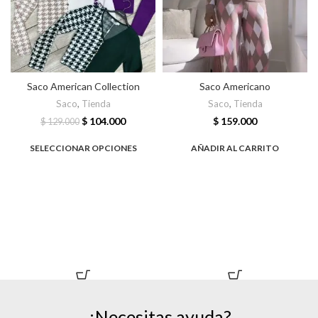
Saco American Collection
Saco Americano
Saco
,
Tienda
Saco
,
Tienda
$
104.000
$
159.000
$
129.000
SELECCIONAR OPCIONES
AÑADIR AL CARRITO
¿Necesitas ayuda?