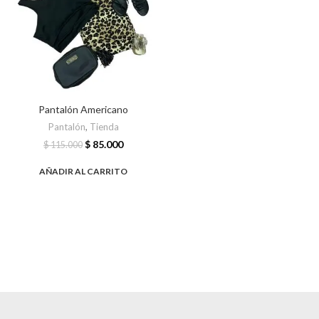
Pantalón Americano
Pantalón
,
Tienda
$
85.000
$
115.000
AÑADIR AL CARRITO