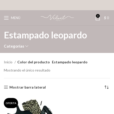
0
MENÚ
$
0
Estampado leopardo
Categorías
Inicio
Color del producto
Estampado leopardo
Mostrando el único resultado
Mostrar barra lateral
OFERTA