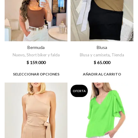
Bermuda
Blusa
Nuevo
,
Short biker y falda
Blusa y camiseta
,
Tienda
$
159.000
$
65.000
SELECCIONAR OPCIONES
AÑADIR AL CARRITO
OFERTA