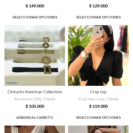
$
149.000
$
129.000
SELECCIONAR OPCIONES
SELECCIONAR OPCIONES
Cinturón American Collection
Crop top
Accesorio
,
Sale
,
Tienda
Crop top y top
,
Tienda
$
105.000
$
119.000
AÑADIR AL CARRITO
SELECCIONAR OPCIONES