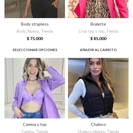
Body strapless
Bralette
Body
,
Nuevo
,
Tienda
Crop top y top
,
Tienda
$
75.000
$
85.000
SELECCIONAR OPCIONES
AÑADIR AL CARRITO
Camisa y top
Chaleco
Camisa
,
Tienda
Chaleco
,
Nuevo
,
Tienda