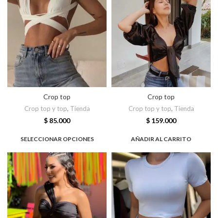
Crop top
Crop top
Crop top y top
,
Tienda
Crop top y top
,
Tienda
$
85.000
$
159.000
SELECCIONAR OPCIONES
AÑADIR AL CARRITO