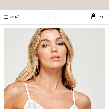
0
MENÚ
$
0