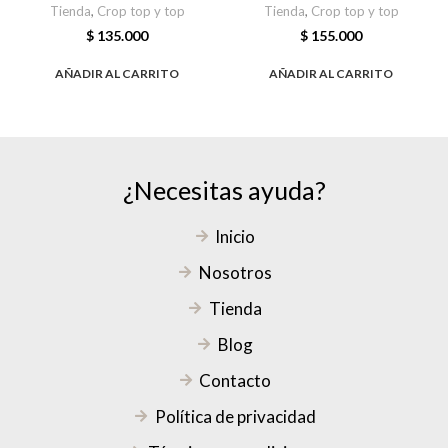
Tienda
,
Crop top y top
Tienda
,
Crop top y top
$
135.000
$
155.000
AÑADIR AL CARRITO
AÑADIR AL CARRITO
¿Necesitas ayuda?
Inicio
Nosotros
Tienda
Blog
Contacto
Política de privacidad