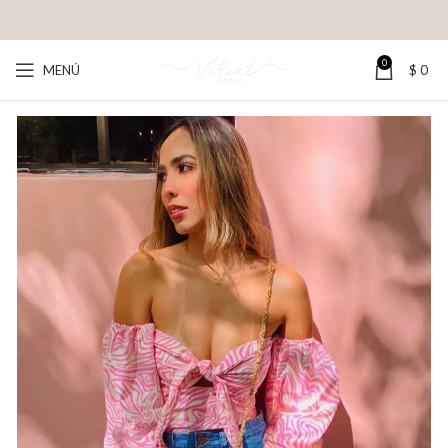
0
MENÚ
$
0