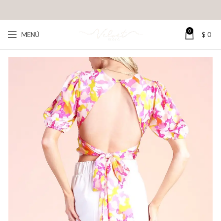
0
MENÚ
$
0