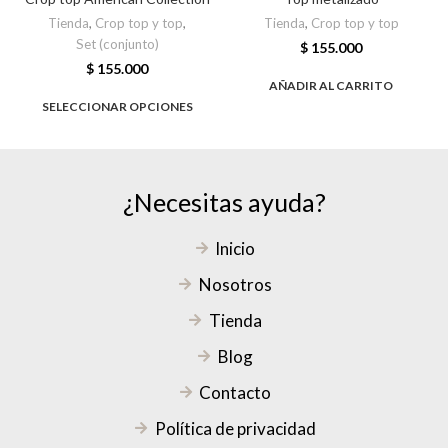
Tienda
,
Crop top y top
,
Tienda
,
Crop top y top
Set (conjunto)
$
155.000
$
155.000
AÑADIR AL CARRITO
SELECCIONAR OPCIONES
¿Necesitas ayuda?
Inicio
Nosotros
Tienda
Blog
Contacto
Política de privacidad