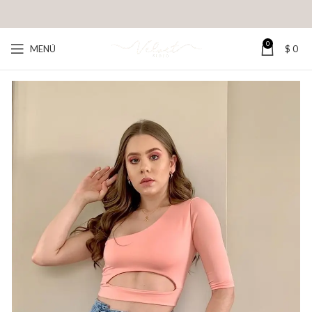
0
MENÚ
$
0