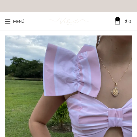
0
MENÚ
$
0