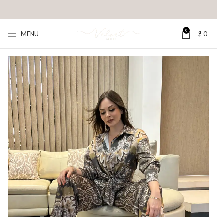
0
MENÚ
$
0