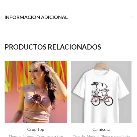
INFORMACIÓN ADICIONAL
PRODUCTOS RELACIONADOS
Crop top
Camiseta
Tienda
,
Nuevo
,
Crop top y top
Tienda
,
Nuevo
,
Blusa y camiseta