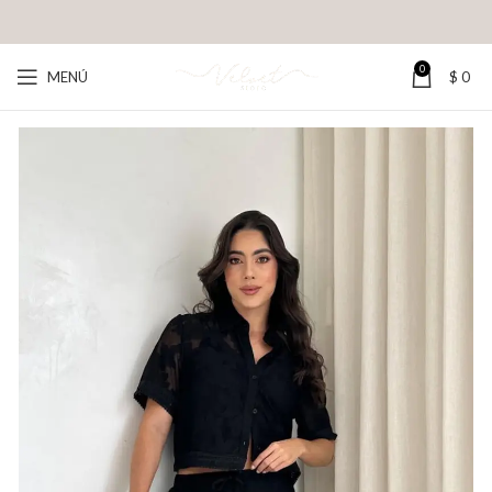
0
MENÚ
$
0