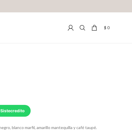
$
0
 Sistecredito
negro, blanco marfil, amarillo mantequilla y café taupé.