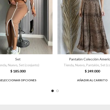
Set
Pantalón Colección Ameri
enda
,
Nuevo
,
Set (conjunto)
Tienda
,
Nuevo
,
Pantalón
,
Set (c
$
185.000
$
249.000
SELECCIONAR OPCIONES
AÑADIR AL CARRITO