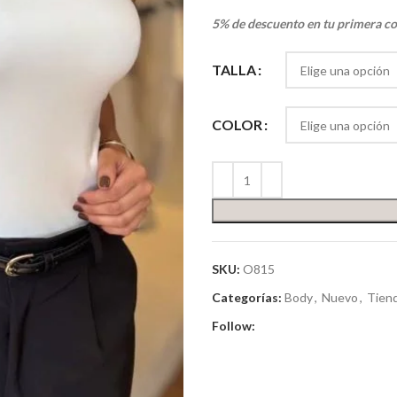
5% de descuento en tu primera c
TALLA
COLOR
SKU:
O815
Categorías:
Body
,
Nuevo
,
Tien
Follow: