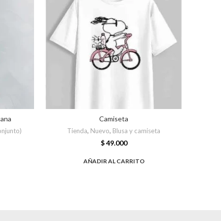
cana
Camiseta
onjunto)
Tienda
,
Nuevo
,
Blusa y camiseta
T
$
49.000
AÑADIR AL CARRITO