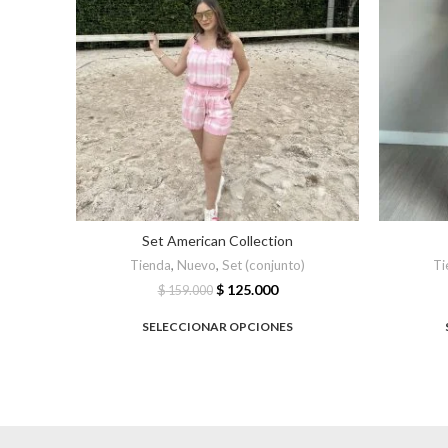
Set American Collection
Tienda
,
Nuevo
,
Set (conjunto)
Ti
$
125.000
$
159.000
SELECCIONAR OPCIONES