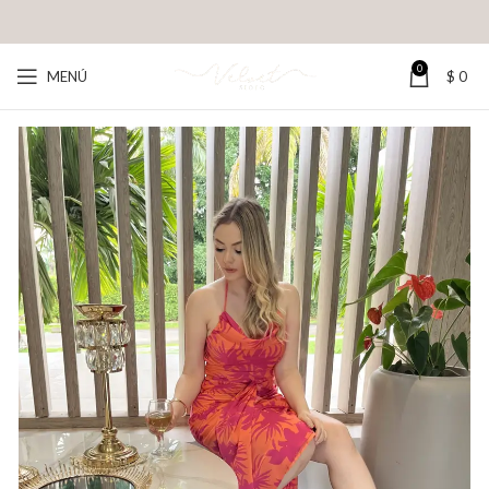
0
MENÚ
$
0