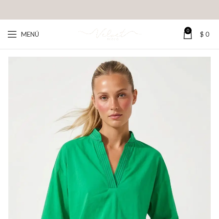
0
MENÚ
$
0