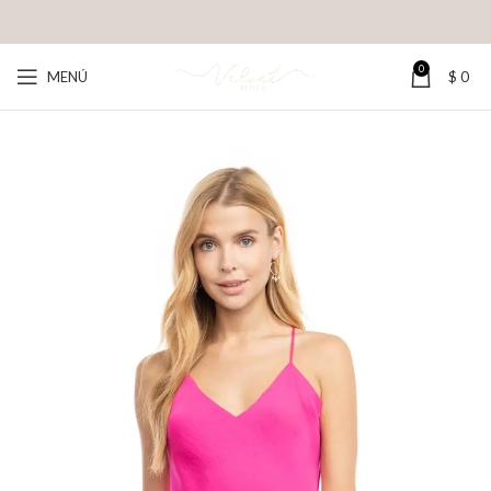
0
MENÚ
$
0