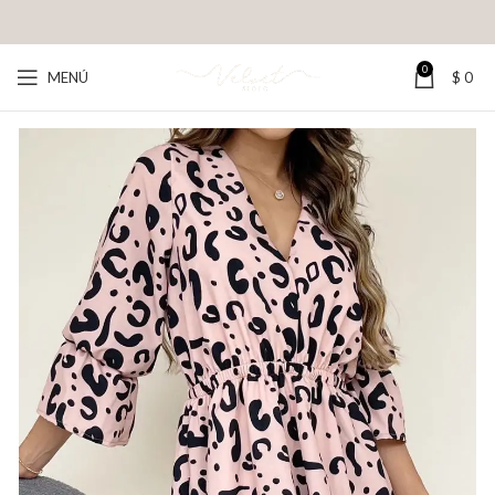
0
MENÚ
$
0