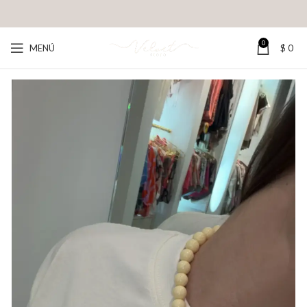
0
MENÚ
$
0