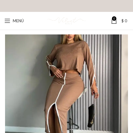
0
MENÚ
$
0