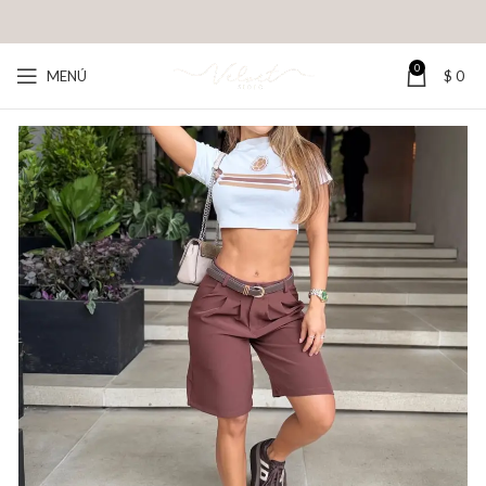
0
MENÚ
$
0