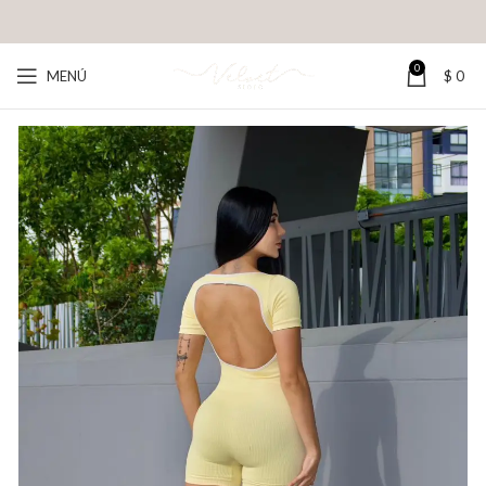
0
MENÚ
$
0