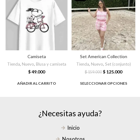
Camiseta
Set American Collection
Tienda
,
Nuevo
,
Blusa y camiseta
Tienda
,
Nuevo
,
Set (conjunto)
$
49.000
$
125.000
$
159.000
AÑADIR AL CARRITO
SELECCIONAR OPCIONES
¿Necesitas ayuda?
Inicio
Nosotros