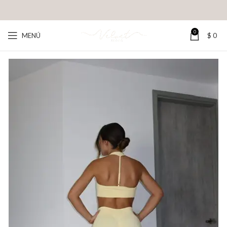
0
MENÚ
$
0