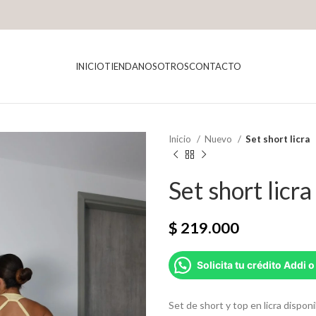
INICIO
TIENDA
NOSOTROS
CONTACTO
Inicio
Nuevo
Set short licra
Set short licra
$
219.000
Solicita tu crédito Addi o
Set de short y top en licra disponi