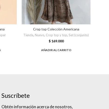
ana
Crop top Colección Americana
mper
Tienda
,
Nuevo
,
Crop top y top
,
Set (conjunto)
T
$
169.000
S
AÑADIR AL CARRITO
Suscríbete
Obtén información acerca de nosotros,