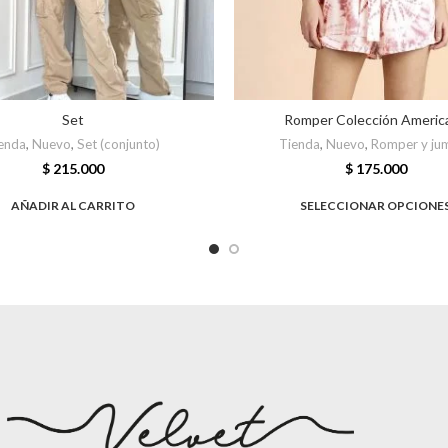
Set
Romper Colección Americ
enda
,
Nuevo
,
Set (conjunto)
Tienda
,
Nuevo
,
Romper y ju
$
215.000
$
175.000
AÑADIR AL CARRITO
SELECCIONAR OPCIONE