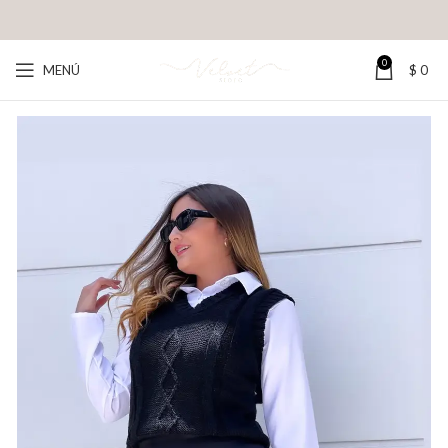
0
MENÚ
$
0