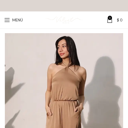
0
MENÚ
$
0