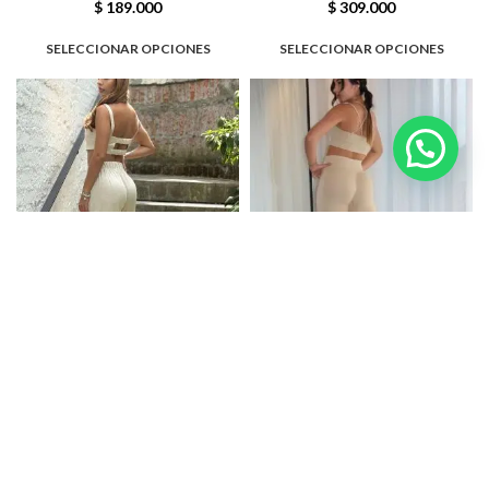
$
189.000
$
309.000
SELECCIONAR OPCIONES
SELECCIONAR OPCIONES
Set Lino
Set pantalón y top
Nuevo
,
Set (conjunto)
,
Tienda
Nuevo
,
Ropa deportiva
,
Tienda
$
275.000
$
165.000
AÑADIR AL CARRITO
AÑADIR AL CARRITO