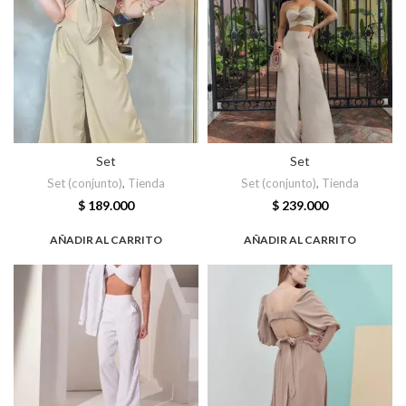
Set
Set
Set (conjunto)
,
Tienda
Set (conjunto)
,
Tienda
$
189.000
$
239.000
AÑADIR AL CARRITO
AÑADIR AL CARRITO