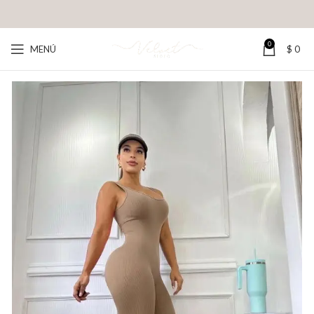
0
MENÚ
$
0