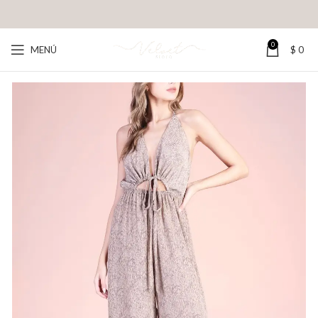
0
MENÚ
$
0