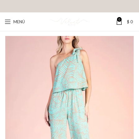
0
MENÚ
$
0