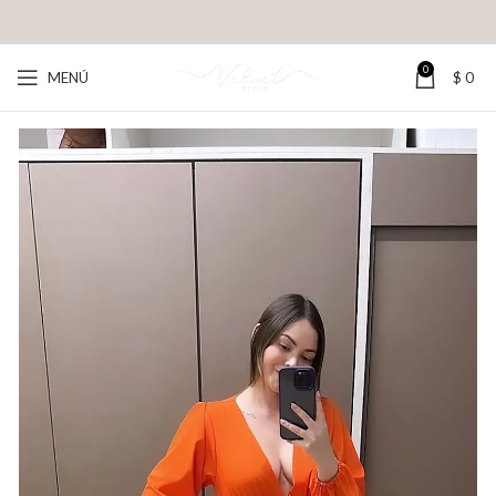
0
MENÚ
$
0