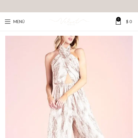
0
MENÚ
$
0