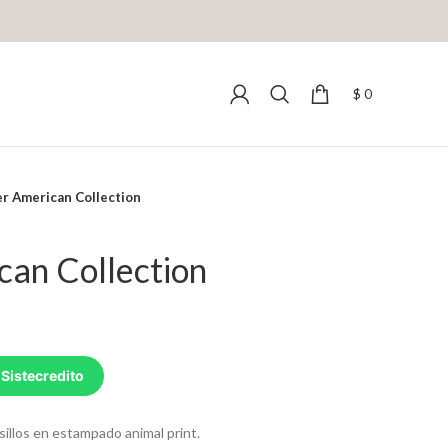
$
0
r American Collection
an Collection
 Sistecredito
illos en estampado animal print.