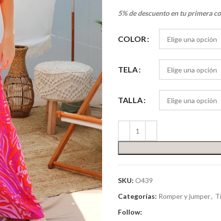
5% de descuento en tu primera c
COLOR
TELA
TALLA
SKU:
O439
Categorías:
Romper y jumper
,
T
Follow: