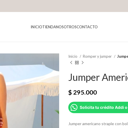
INICIO
TIENDA
NOSOTROS
CONTACTO
Inicio
Romper y jumper
Jumpe
Jumper Americ
$
295.000
Solicita tu crédito Addi o
Jumper americano straple con bols