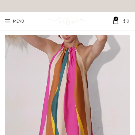
0
MENÚ
$
0