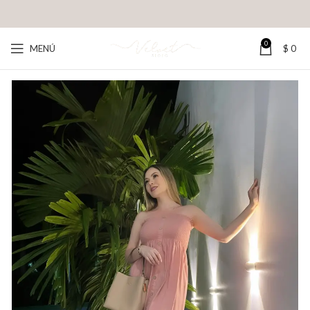
0
MENÚ
$
0