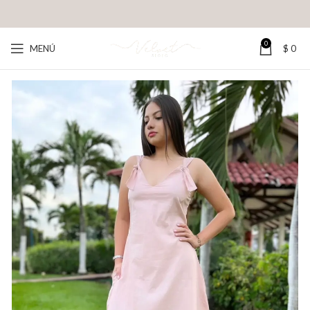
0
MENÚ
$
0