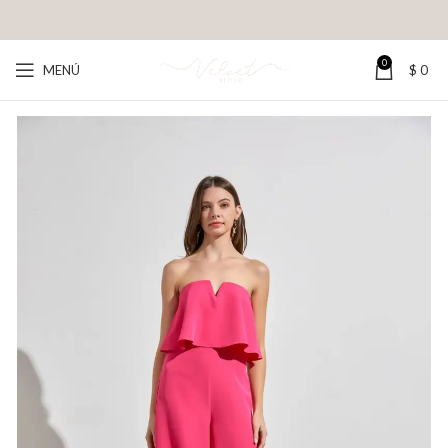
0
MENÚ
$
0