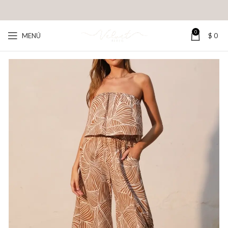
0
MENÚ
$
0