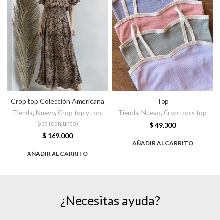
Crop top Colección Americana
Top
Tienda
,
Nuevo
,
Crop top y top
,
Tienda
,
Nuevo
,
Crop top y top
Set (conjunto)
$
49.000
$
169.000
AÑADIR AL CARRITO
AÑADIR AL CARRITO
¿Necesitas ayuda?