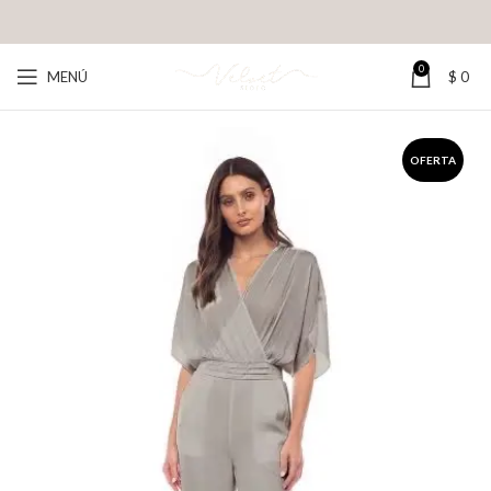
0
MENÚ
$
0
OFERTA