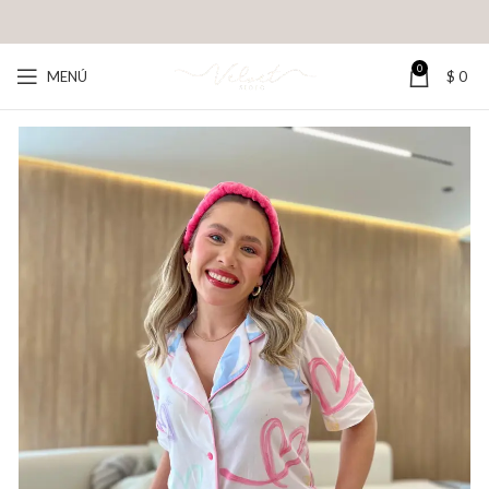
0
MENÚ
$
0